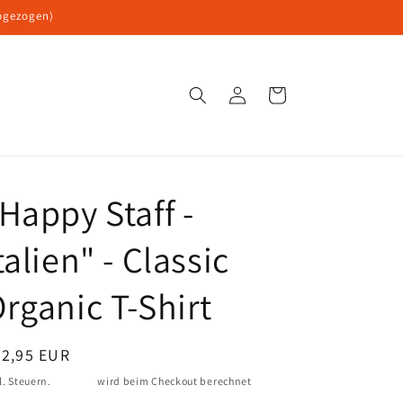
bgezogen)
Einloggen
Warenkorb
Happy Staff -
talien" - Classic
rganic T-Shirt
ormaler
22,95 EUR
eis
l. Steuern.
Versand
wird beim Checkout berechnet