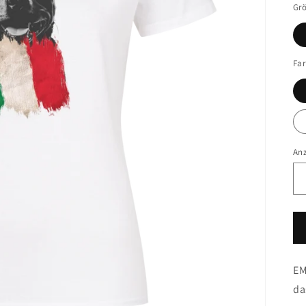
Gr
Fa
An
EM
da