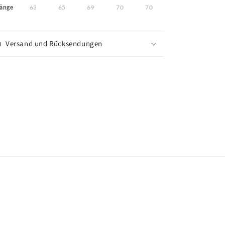
änge
63
65
69
70
70
Versand und Rücksendungen
Share