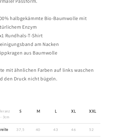
rmaler Passform.
Classic
Classic
Organic
Organic
T-
T-
100% halbgekämmte Bio-Baumwolle mit
Shirt
Shirt
türlichem Enzym
1x1 Rundhals-T-Shirt
Reinigungsband am Nacken
Rippkragen aus Baumwolle
tte mit ähnlichen Farben auf links waschen
d den Druck nicht bügeln.
leranz
S
M
L
XL
XXL
/- 3cm
reite
37,5
40
43
46
52