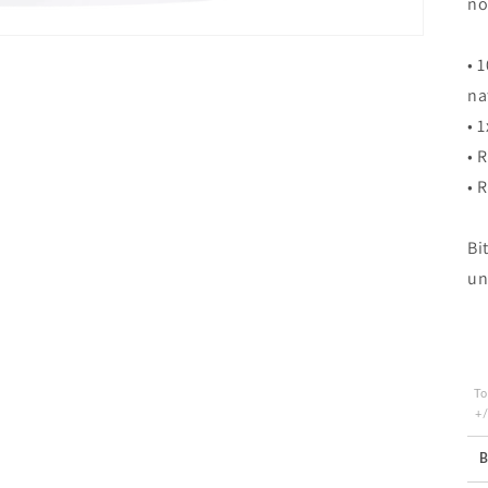
no
• 
na
• 
• 
• 
Bi
un
To
+
B