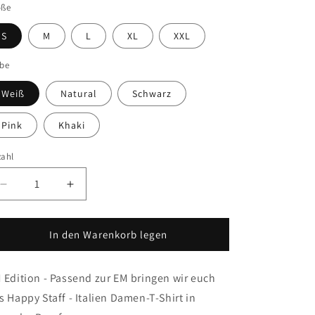
öße
S
M
L
XL
XXL
rbe
Weiß
Natural
Schwarz
Pink
Khaki
zahl
Verringere
Erhöhe
die
die
Menge
Menge
für
für
In den Warenkorb legen
&quot;Happy
&quot;Happy
Staff
Staff
 Edition - Passend zur EM bringen wir euch
-
-
Italien&quot;
Italien&quot;
s Happy Staff - Italien Damen-T-Shirt in
-
-