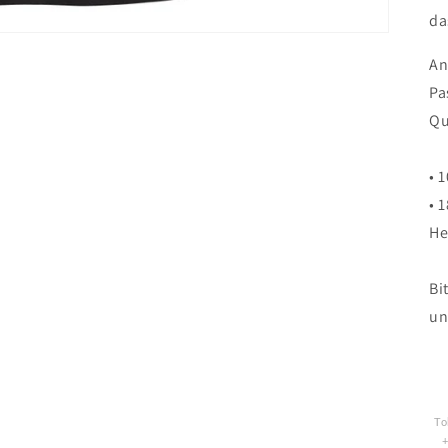
da
An
Pa
Qu
• 
• 
He
Bi
un
To
+