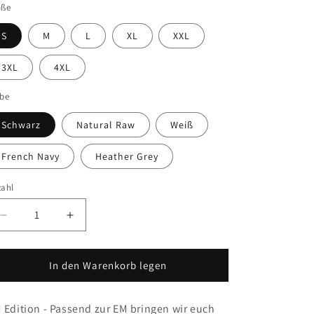
öße
S
M
L
XL
XXL
3XL
4XL
rbe
Schwarz
Natural Raw
Weiß
French Navy
Heather Grey
zahl
Verringere
Erhöhe
die
die
Menge
Menge
für
für
In den Warenkorb legen
&quot;Happy
&quot;Happy
Staff
Staff
 Edition - Passend zur EM bringen wir euch
-
-