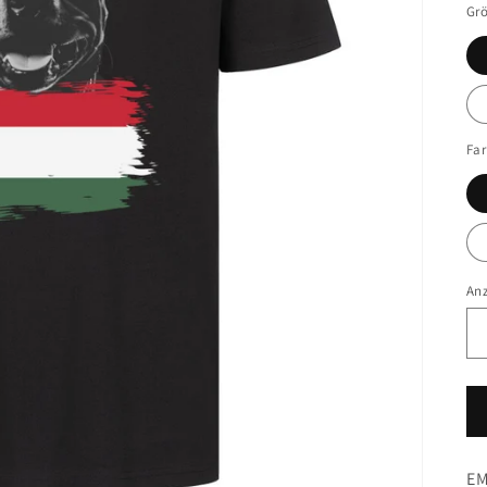
Gr
Fa
An
EM