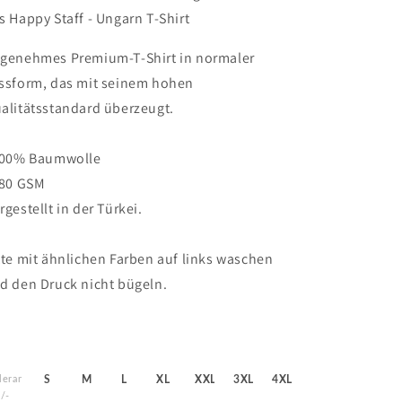
Ungarn&quot;
Ungarn&quot;
s Happy Staff - Ungarn T-Shirt
-
-
Premium
Premium
genehmes Premium-T-Shirt in normaler
T-
T-
ssform, das mit seinem hohen
Shirt
Shirt
alitätsstandard überzeugt.
100% Baumwolle
180 GSM
rgestellt in der Türkei.
tte mit ähnlichen Farben auf links waschen
d den Druck nicht bügeln.
leranz
S
M
L
XL
XXL
3XL
4XL
/-