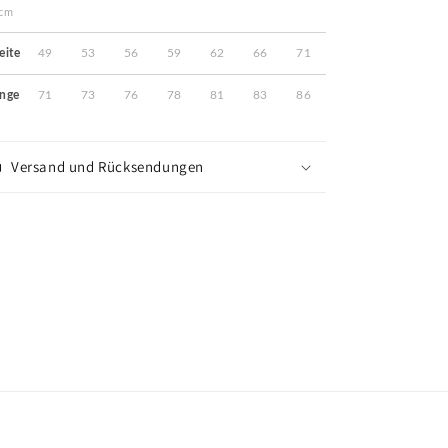
cm
eite
49
53
56
59
62
66
71
nge
71
73
76
78
81
83
86
Versand und Rücksendungen
Share