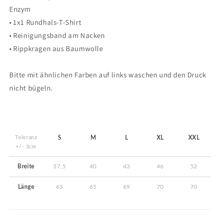
Enzym
• 1x1 Rundhals-T-Shirt
• Reinigungsband am Nacken
• Rippkragen aus Baumwolle
Bitte mit ähnlichen Farben auf links waschen und den Druck
nicht bügeln.
Toleranz
S
M
L
XL
XXL
+/- 3cm
Breite
37,5
40
43
46
52
Länge
63
65
69
70
70