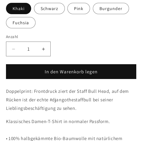
Khaki
Schwarz
Pink
Burgunder
Fuchsia
Anzahl
Verringere
Erhöhe
die
die
Menge
Menge
für
für
In den Warenkorb legen
&quot;TONGUE&quot;
&quot;TONGUE&quot;
Classic
Classic
Doppelprint: Frontdruck ziert der Staff Bull Head, auf dem
Organic
Organic
Shirt
Shirt
Rücken ist der echte #djangothestaffbull bei seiner
Lieblingsbeschäftigung zu sehen.
Klassisches Damen-T-Shirt in normaler Passform.
• 100% halbgekämmte Bio-Baumwolle mit natürlichem