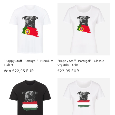
Preis
Preis
"Happy Staff - Portugal" - Premium
"Happy Staff - Portugal" - Classic
T-Shirt
Organic T-Shirt
Normaler
Von €22,95 EUR
Normaler
€22,95 EUR
Preis
Preis