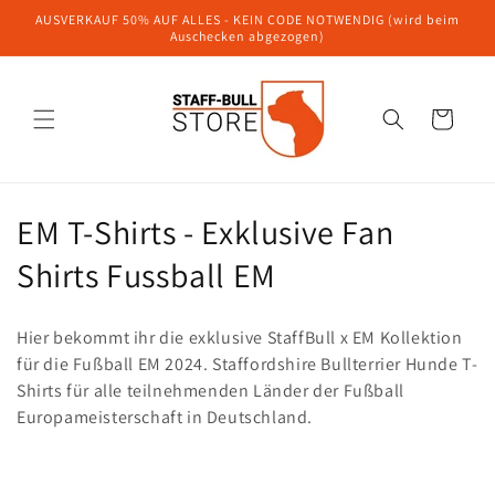
Direkt
AUSVERKAUF 50% AUF ALLES - KEIN CODE NOTWENDIG (wird beim
zum
Auschecken abgezogen)
Inhalt
Warenkorb
K
EM T-Shirts - Exklusive Fan
a
Shirts Fussball EM
t
Hier bekommt ihr die exklusive StaffBull x EM Kollektion
e
für die Fußball EM 2024. Staffordshire Bullterrier Hunde T-
Shirts für alle teilnehmenden Länder der Fußball
g
Europameisterschaft in Deutschland.
o
r