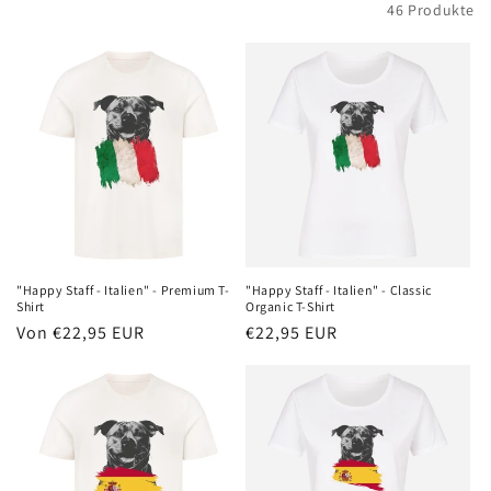
Filtern und sortieren
46 Produkte
i
e
:
"Happy Staff - Italien" - Premium T-
"Happy Staff - Italien" - Classic
Shirt
Organic T-Shirt
Normaler
Von €22,95 EUR
Normaler
€22,95 EUR
Preis
Preis