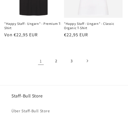
"Happy Staff - Ungarn" - Premium T-
"Happy Staff - Ungarn" - Classic
Shirt
Organic T-Shirt
Normaler
Von €22,95 EUR
Normaler
€22,95 EUR
Preis
Preis
1
2
3
Staff-Bull Store
Über Staff-Bull Store